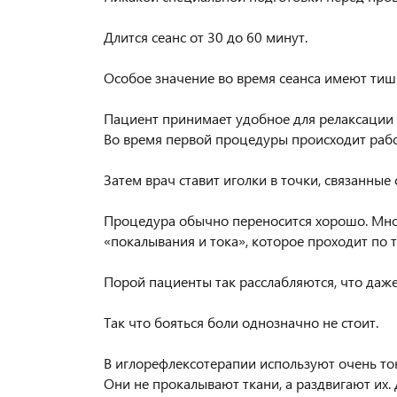
⠀
Длится сеанс от 30 до 60 минут.
⠀
Особое значение во время сеанса имеют тиш
⠀
Пациент принимает удобное для релаксации
Во время первой процедуры происходит рабо
⠀
Затем врач ставит иголки в точки, связанны
⠀
Процедура обычно переносится хорошо. Мно
«покалывания и тока», которое проходит по т
⠀
Порой пациенты так расслабляются, что даже 
⠀
Так что бояться боли однозначно не стоит.
⠀
В иглорефлексотерапии используют очень то
Они не прокалывают ткани, а раздвигают их.