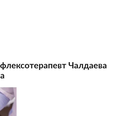
ефлексотерапевт Чалдаева
а