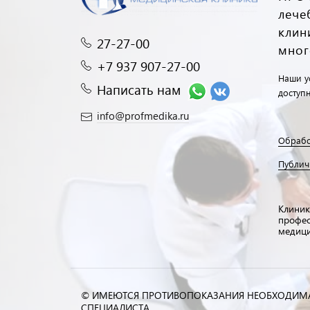
лече
клин
27-27-00
мног
+7 937 907-27-00
Наши ус
Написать нам
доступ
info@profmedika.ru
Обрабо
Публич
Клиник
профес
медиц
© ИМЕЮТСЯ ПРОТИВОПОКАЗАНИЯ НЕОБХОДИМ
СПЕЦИАЛИСТА