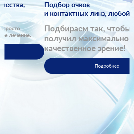
Подбор очков
П
и контактных линз, любой сложности.
Л
Подбираем так, чтобы клиент
получил максимально
л
качественное зрение!
н
Подробнее