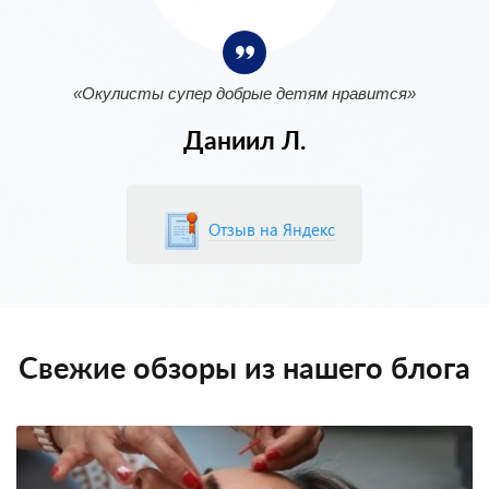
«Окулисты супер добрые детям нравится»
Даниил Л.
Отзыв на Яндекс
Отзыв на Яндекс
Отзыв на Дубль Гис
Отзыв на Яндекс
Отзыв на Яндекс
Отзыв на Яндекс
Отзыв на Яндекс
Оставить отзыв
Отзыв в инстаграм
Свежие обзоры из нашего блога